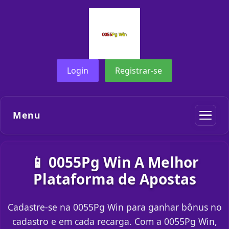
Login
Registrar-se
Menu
📱 0055Pg Win A Melhor
Plataforma de Apostas
Cadastre-se na 0055Pg Win para ganhar bônus no
cadastro e em cada recarga. Com a 0055Pg Win,