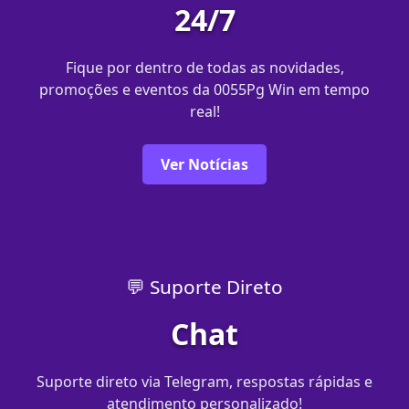
24/7
Fique por dentro de todas as novidades,
promoções e eventos da 0055Pg Win em tempo
real!
Ver Notícias
💬 Suporte Direto
Chat
Suporte direto via Telegram, respostas rápidas e
atendimento personalizado!