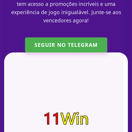
tem acesso a promoções incríveis e uma
experiência de jogo inigualável. Junte-se aos
vencedores agora!
SEGUIR NO TELEGRAM