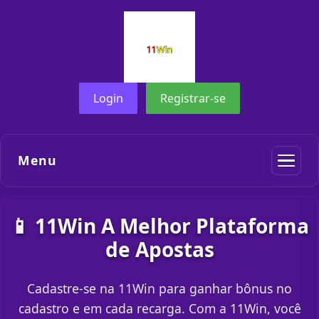
Login
Registrar-se
Menu
📱 11Win A Melhor Plataforma
de Apostas
Cadastre-se na 11Win para ganhar bônus no
cadastro e em cada recarga. Com a 11Win, você