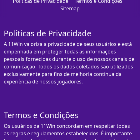
Políticas de Privacidade
Termos e Condições
Sitemap
Políticas de Privacidade
A 11Win valoriza a privacidade de seus usuários e está
empenhada em proteger todas as informações
pessoais fornecidas durante o uso de nossos canais de
comunicação. Todos os dados coletados são utilizados
exclusivamente para fins de melhoria contínua da
experiência de nossos jogadores.
Termos e Condições
Os usuários da 11Win concordam em respeitar todas
as regras e regulamentos estabelecidos. É importante