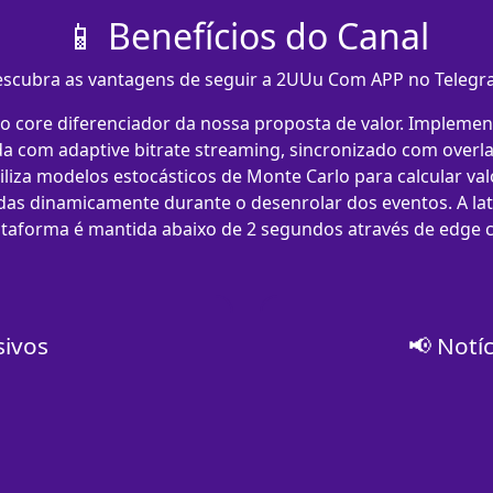
📱 Benefícios do Canal
scubra as vantagens de seguir a 2UUu Com APP no Teleg
ui o core diferenciador da nossa proposta de valor. Imple
a com adaptive bitrate streaming, sincronizado com overlay
tiliza modelos estocásticos de Monte Carlo para calcular va
as dinamicamente durante o desenrolar dos eventos. A latê
lataforma é mantida abaixo de 2 segundos através de edge 
sivos
📢 Notí