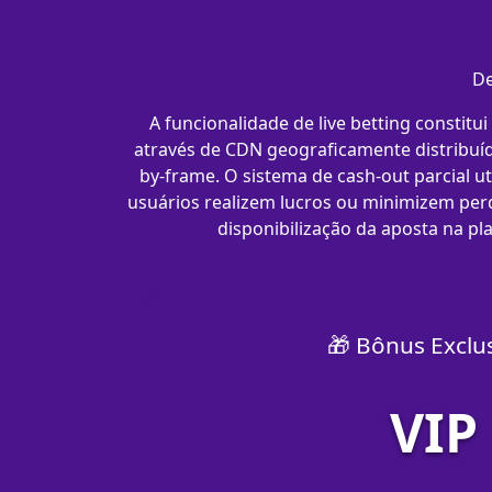
De
A funcionalidade de live betting constit
através de CDN geograficamente distribuíd
by-frame. O sistema de cash-out parcial u
usuários realizem lucros ou minimizem perd
disponibilização da aposta na p
🎁 Bônus Exclu
VIP