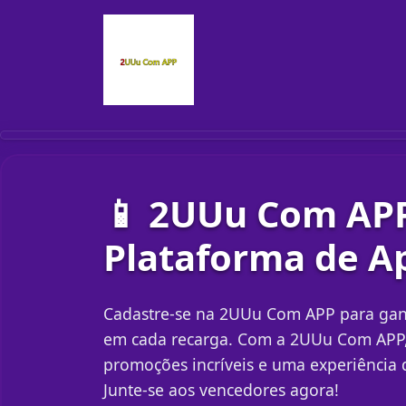
📱 2UUu Com AP
Plataforma de A
Cadastre-se na 2UUu Com APP para gan
em cada recarga. Com a 2UUu Com APP,
promoções incríveis e uma experiência d
Junte-se aos vencedores agora!