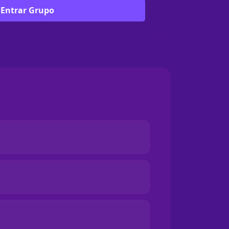
Entrar Grupo