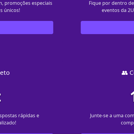
m, promoções especiais
Fique por dentro d
s únicos!
eventos da 2
reto
👥 
t
espostas rápidas e
Junte-se a uma com
lizado!
compa