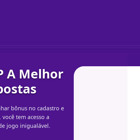
P A Melhor
postas
har bônus no cadastro e
 você tem acesso a
e jogo inigualável.