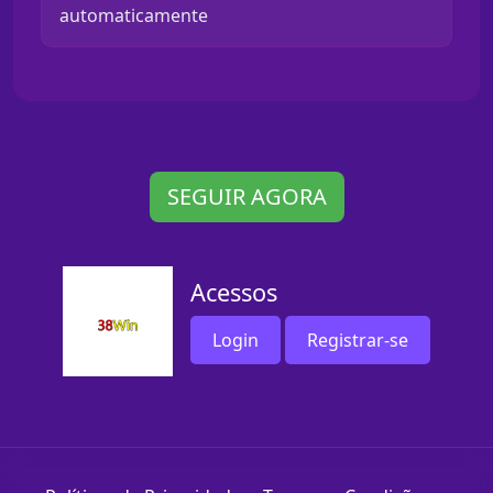
automaticamente
SEGUIR AGORA
Acessos
Login
Registrar-se