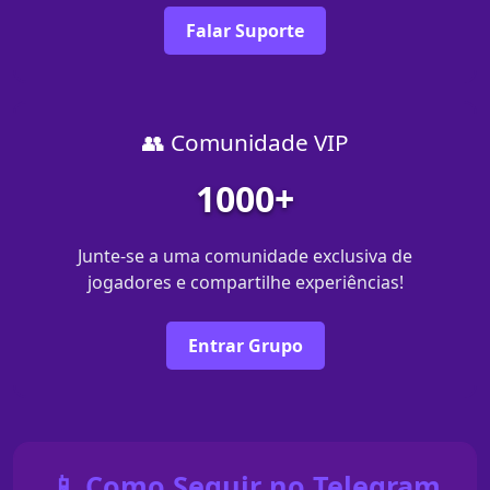
Falar Suporte
👥 Comunidade VIP
1000+
Junte-se a uma comunidade exclusiva de
jogadores e compartilhe experiências!
Entrar Grupo
📱 Como Seguir no Telegram