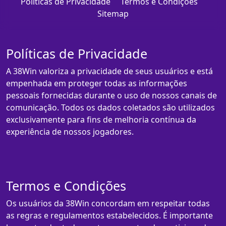
Políticas de Privacidade
Termos e Condições
Sitemap
Políticas de Privacidade
A 38Win valoriza a privacidade de seus usuários e está
empenhada em proteger todas as informações
pessoais fornecidas durante o uso de nossos canais de
comunicação. Todos os dados coletados são utilizados
exclusivamente para fins de melhoria contínua da
experiência de nossos jogadores.
Termos e Condições
Os usuários da 38Win concordam em respeitar todas
as regras e regulamentos estabelecidos. É importante