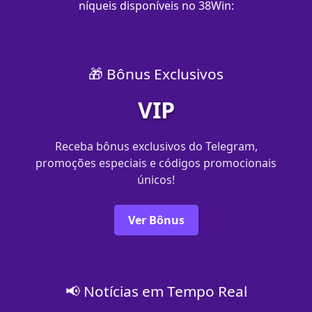
níqueis disponíveis no 38Win:
🎁 Bônus Exclusivos
VIP
Receba bônus exclusivos do Telegram,
promoções especiais e códigos promocionais
únicos!
Ver Bônus
📢 Notícias em Tempo Real