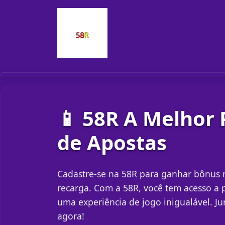
📱 58R A Melhor
de Apostas
Cadastre-se na 58R para ganhar bônus 
recarga. Com a 58R, você tem acesso a 
uma experiência de jogo inigualável. J
agora!