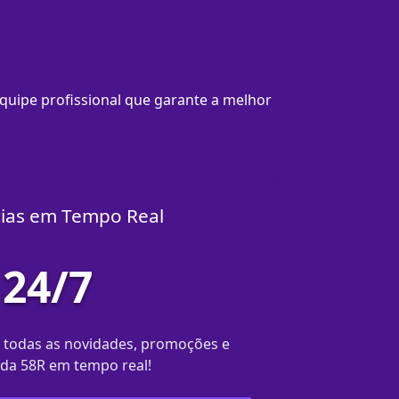
equipe profissional que garante a melhor
cias em Tempo Real
24/7
e todas as novidades, promoções e
 da 58R em tempo real!