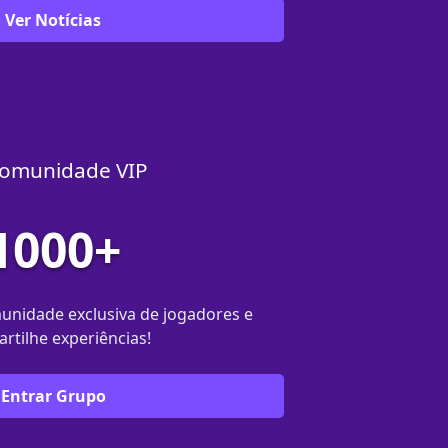
Ver Notícias
Comunidade VIP
1000+
unidade exclusiva de jogadores e
rtilhe experiências!
Entrar Grupo