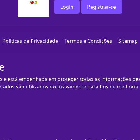
Login
Registrar-se
Políticas de Privacidade
Termos e Condições
Sitemap
de
ios e está empenhada em proteger todas as informações pe
tados são utilizados exclusivamente para fins de melhoria