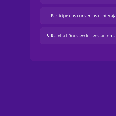
💬 Participe das conversas e interaj
🎁 Receba bônus exclusivos autom