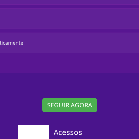
a
aticamente
SEGUIR AGORA
Acessos