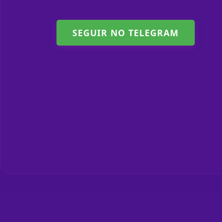
SEGUIR NO TELEGRAM