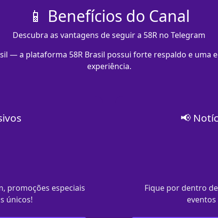
📱 Benefícios do Canal
Descubra as vantagens de seguir a 58R no Telegram
il — a plataforma 58R Brasil possui forte respaldo e uma 
experiência.
sivos
📢 Notí
m, promoções especiais
Fique por dentro d
s únicos!
eventos