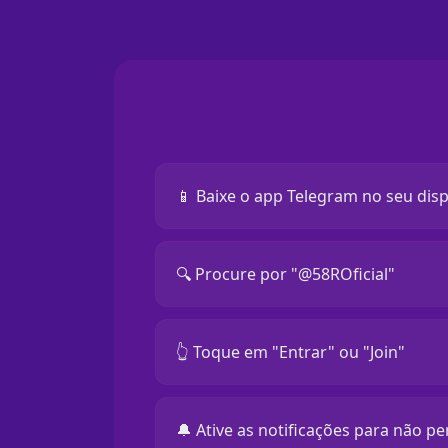
📱 Baixe o app Telegram no seu disp
🔍 Procure por "@58ROficial"
👆 Toque em "Entrar" ou "Join"
🔔 Ative as notificações para não p