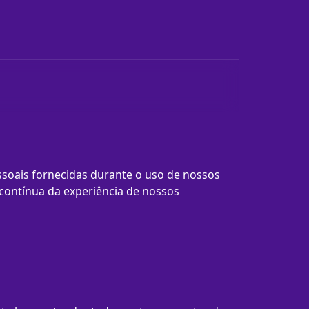
ssoais fornecidas durante o uso de nossos
 contínua da experiência de nossos