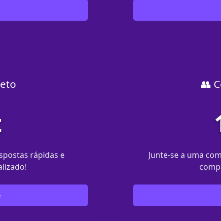
reto
👥 
t
espostas rápidas e
Junte-se a uma com
lizado!
compa
e