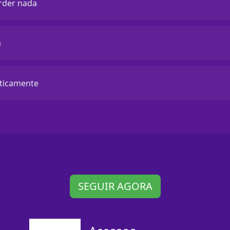
erder nada
a
aticamente
SEGUIR AGORA