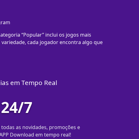
gram
egoria “Popular” inclui os jogos mais
a variedade, cada jogador encontra algo que
cias em Tempo Real
24/7
e todas as novidades, promoções e
 APP Download em tempo real!