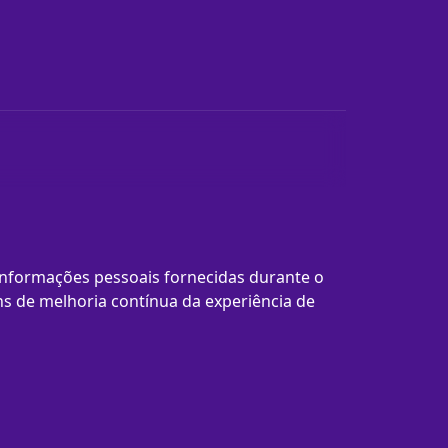
informações pessoais fornecidas durante o
ns de melhoria contínua da experiência de