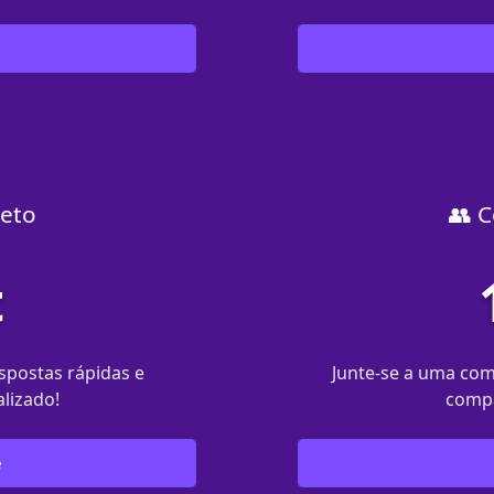
reto
👥 
t
espostas rápidas e
Junte-se a uma com
lizado!
compa
e