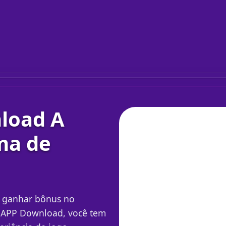
load A
ma de
 ganhar bônus no
U APP Download, você tem