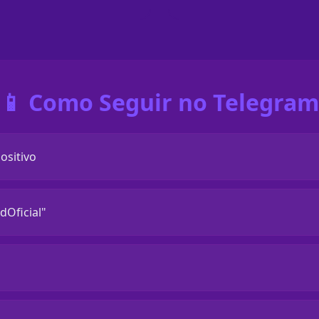
📱 Como Seguir no Telegram
ositivo
Oficial"