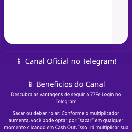
📱 Canal Oficial no Telegram!
📱 Benefícios do Canal
Descubra as vantagens de seguir a 77Fe Login no
Telegram
Sacar ou deixar rolar: Conforme o multiplicador
aumenta, você pode optar por “sacar” em qualquer
momento clicando em Cash Out. Isso irá multiplicar sua