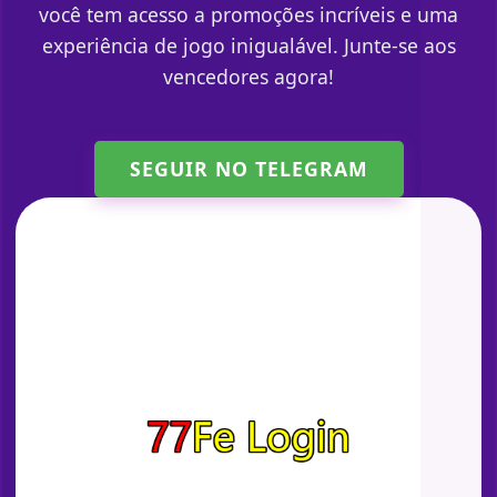
você tem acesso a promoções incríveis e uma
experiência de jogo inigualável. Junte-se aos
vencedores agora!
SEGUIR NO TELEGRAM