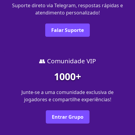
Suporte direto via Telegram, respostas rápidas e
atendimento personalizado!
Falar Suporte
👥 Comunidade VIP
1000+
Junte-se a uma comunidade exclusiva de
jogadores e compartilhe experiências!
Entrar Grupo