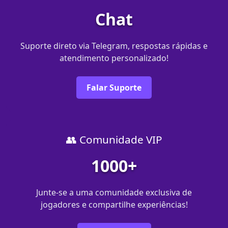
Chat
Suporte direto via Telegram, respostas rápidas e
atendimento personalizado!
Falar Suporte
👥 Comunidade VIP
1000+
Junte-se a uma comunidade exclusiva de
jogadores e compartilhe experiências!