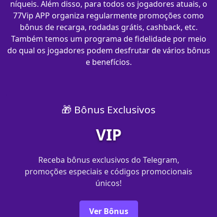
níqueis. Além disso, para todos os jogadores atuais, o
77Vip APP organiza regularmente promoções como
bônus de recarga, rodadas grátis, cashback, etc.
Também temos um programa de fidelidade por meio
do qual os jogadores podem desfrutar de vários bônus
e benefícios.
🎁 Bônus Exclusivos
VIP
Receba bônus exclusivos do Telegram,
promoções especiais e códigos promocionais
únicos!
Ver Bônus