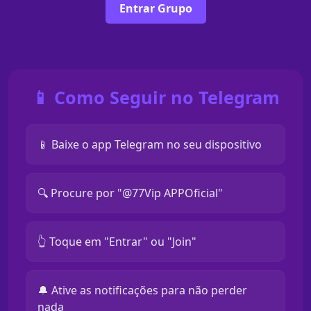
Entrar Grupo
📱 Como Seguir no Telegram
📱 Baixe o app Telegram no seu dispositivo
🔍 Procure por "@77Vip APPOficial"
👆 Toque em "Entrar" ou "Join"
🔔 Ative as notificações para não perder
nada