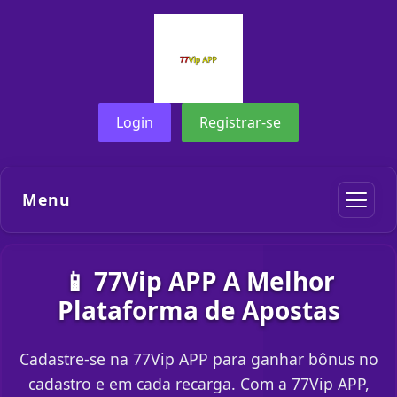
Login
Registrar-se
Menu
📱 77Vip APP A Melhor
Plataforma de Apostas
Cadastre-se na 77Vip APP para ganhar bônus no
cadastro e em cada recarga. Com a 77Vip APP,